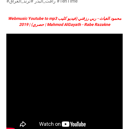
#رافت_البدر #ترند_العراق #TenTime
Webmusic Youtube to mp3 محمود الغياث - ربي رزقني (فيديو كليب
حصري) | 2019 | Mahmod AlGayath - Rabe Razakne