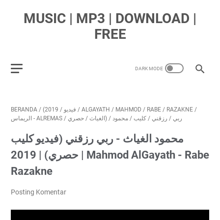
MUSIC | MP3 | DOWNLOAD |
FREE
BERANDA
/
2019
/
(فيديو
/
ALGAYATH
/
MAHMOD
/
RABE
/
RAZAKNE
/
الريماس - ALREMAS
/
/
الغياث
حصري)
/
محمود
/
كليب
/
رزقني
/
ربي
محمود الغياث - ربي رزقني (فيديو كليب
حصري) | 2019 | Mahmod AlGayath - Rabe
Razakne
Posting Komentar