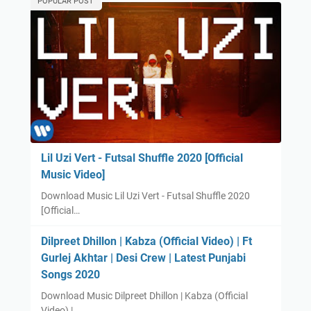
POPULAR POST
Lil Uzi Vert - Futsal Shuffle 2020 [Official
Music Video]
Download Music Lil Uzi Vert - Futsal Shuffle 2020
[Official…
Dilpreet Dhillon | Kabza (Official Video) | Ft
Gurlej Akhtar | Desi Crew | Latest Punjabi
Songs 2020
Download Music Dilpreet Dhillon | Kabza (Official
Video) | …